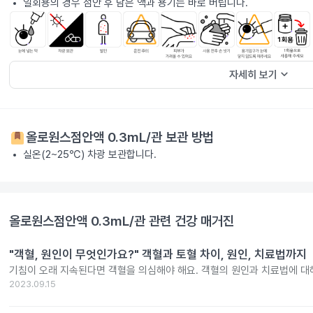
일회용의 경우 점안 후 남은 액과 용기는 바로 버립니다.
keyboard_arrow_down
자세히 보기
올로원스점안액 0.3mL/관
보관 방법
실온(2~25℃) 차광 보관합니다.
올로원스점안액 0.3mL/관
관련 건강 매거진
"객혈, 원인이 무엇인가요?" 객혈과 토혈 차이, 원인, 치료법까지
기침이 오래 지속된다면 객혈을 의심해야 해요. 객혈의 원인과 치료법에 대
2023.09.15