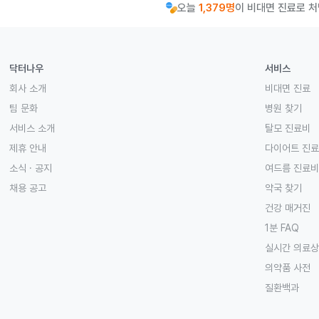
오늘
1,379명
이 비대면 진료로 
닥터나우
서비스
회사 소개
비대면 진료
팀 문화
병원 찾기
서비스 소개
탈모 진료비
제휴 안내
다이어트 진
소식 · 공지
여드름 진료비
채용 공고
약국 찾기
건강 매거진
1분 FAQ
실시간 의료
의약품 사전
질환백과