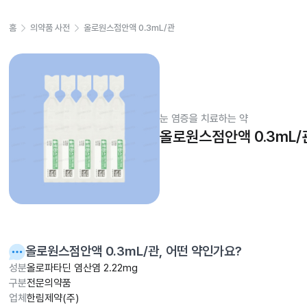
홈
의약품 사전
올로원스점안액 0.3mL/관
눈 염증을 치료하는 약
올로원스점안액 0.3mL/
올로원스점안액 0.3mL/관
, 어떤 약인가요?
성분
올로파타딘 염산염 2.22mg
구분
전문의약품
업체
한림제약(주)