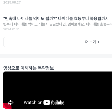
2025.08.27
"빈속에 타이레놀 먹어도 될까?" 타이레놀 효능부터 복용법까지
빈속에 타이레놀 먹어도 되는지 궁금했다면, 읽어보세요. 타이레놀 효능부
2024.01.31
keyboard_arrow_right
더 보기
영상으로 이해하는 복약정보