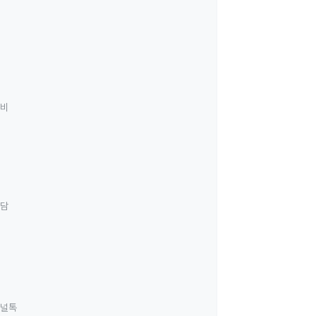
료비
상담
널톡