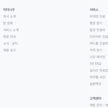
닥터나우
서비스
회사 소개
비대면 진료
팀 문화
병원 찾기
서비스 소개
탈모 진료비
제휴 안내
다이어트 진
소식 · 공지
여드름 진료비
채용 공고
약국 찾기
건강 매거진
1분 FAQ
실시간 의료
의약품 사전
질환백과
고객센터
채팅 문의 :
채