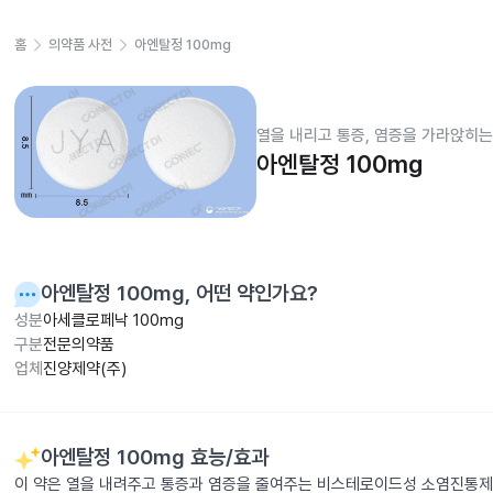
홈
의약품 사전
아엔탈정 100mg
열을 내리고 통증, 염증을 가라앉히는
아엔탈정 100mg
아엔탈정 100mg
, 어떤 약인가요?
성분
아세클로페낙 100mg
구분
전문의약품
업체
진양제약(주)
아엔탈정 100mg
효능/효과
이 약은 열을 내려주고 통증과 염증을 줄여주는 비스테로이드성 소염진통제