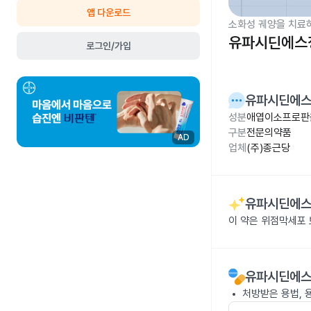
앱 다운로드
소화성 궤양을 치료
유파시딘에스정
로그인/가입
유파시딘에스
성분
애엽이소프로판
구분
전문의약품
AD
업체
(주)종근당
유파시딘에스
이 약은 위점막세포 
유파시딘에스
처방받은 용법, 