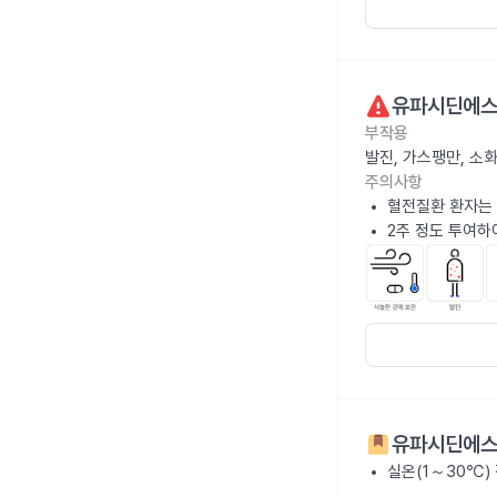
유파시딘에스
부작용
발진, 가스팽만, 소
주의사항
혈전질환 환자는 
2주 정도 투여하
유파시딘에스
실온(1～30℃)