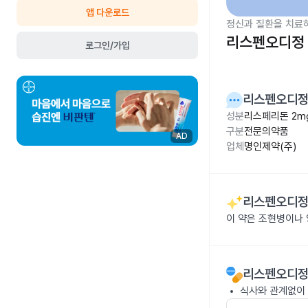
앱 다운로드
정신과 질환을 치료
리스펜오디정 
로그인/가입
리스펜오디정
성분
리스페리돈 2m
구분
전문의약품
AD
업체
명인제약(주)
리스펜오디정
이 약은 조현병이나 
리스펜오디정
식사와 관계없이 