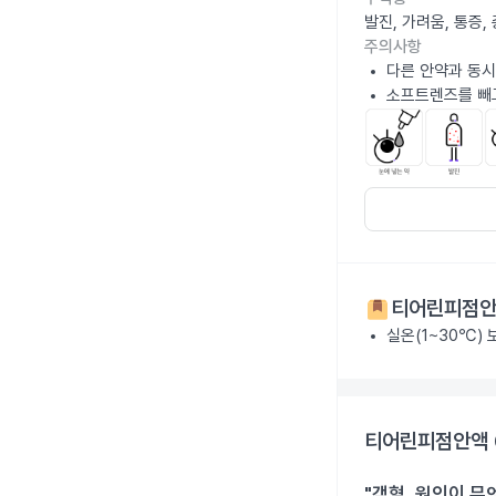
발진, 가려움, 통증
주의사항
다른 안약과 동시
소프트렌즈를 빼고
티어린피점안액
실온(1~30℃)
티어린피점안액 0
"객혈, 원인이 무