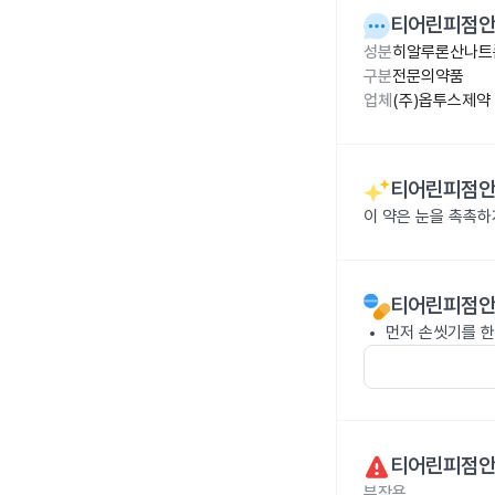
티어린피점안액
성분
히알루론산나트륨
구분
전문의약품
업체
(주)옵투스제약
티어린피점안액
이 약은 눈을 촉촉하
티어린피점안액
먼저 손씻기를 한
티어린피점안액
부작용