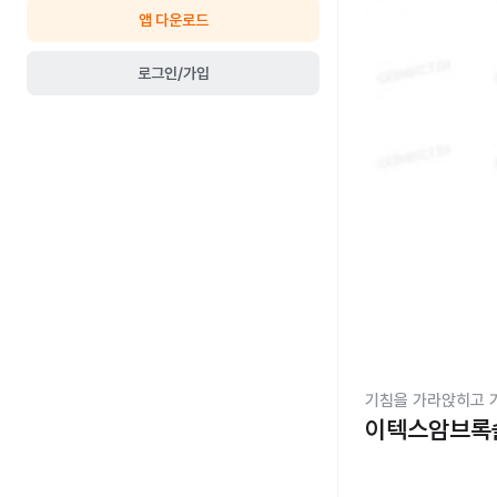
앱 다운로드
로그인/가입
기침을 가라앉히고 
이텍스암브록솔