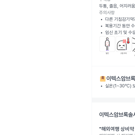
두통, 졸음, 어지러
주의사항
다른 기침감기약과
복용기간 동안 수
임신 초기 및 수
이텍스암브록
실온(1~30℃)
이텍스암브록솔시
"해외여행 상비약 