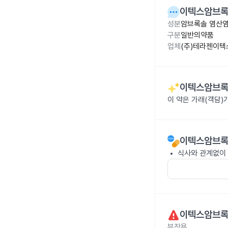
이텍스암브록
성분
암브록솔 염산염
구분
일반의약품
업체
(주)테라젠이텍
이텍스암브록
이 약은 가래(객담)
이텍스암브록
식사와 관계없이 
이텍스암브록
부작용