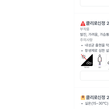
클리로신정 
부작용
발진, 가려움, 가슴
주의사항
내성균 출현을 막
항생제로 심한 설
클리로신정 
실온(15~30℃