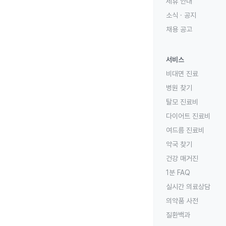
제휴 안내
소식 · 공지
채용 공고
서비스
비대면 진료
병원 찾기
탈모 진료비
다이어트 진료비
여드름 진료비
약국 찾기
건강 매거진
1분 FAQ
실시간 의료상담
의약품 사전
질환백과