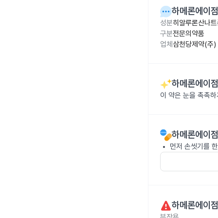
하메론에이점안
성분
히알루론산나트륨
구분
전문의약품
업체
삼천당제약(주)
하메론에이점안
이 약은 눈을 촉촉하
하메론에이점안
먼저 손씻기를 한
하메론에이점안
부작용