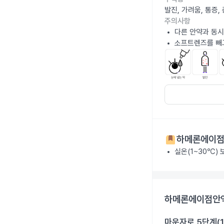
발진, 가려움, 통증
주의사항
다른 안약과 동시
소프트렌즈를 빼고
하메론에이점안
실온(1~30℃)
하메론에이점안액0
마운자로 5단계(1