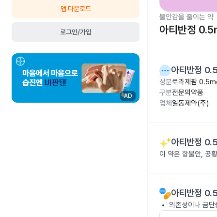
앱 다운로드
불안감을 줄이는 약
아티반정 0.5
로그인/가입
아티반정 0.
성분
로라제팜 0.5m
구분
전문의약품
AD
업체
일동제약(주)
아티반정 0.
이 약은 항불안, 공
아티반정 0.
의존성이나 금단증