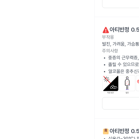
아티반정 0.
부작용
발진, 가려움, 가슴
주의사항
중증의 근무력증,
졸릴 수 있으므로
알코올은 중추신
아티반정 0.
실온(1~30℃)