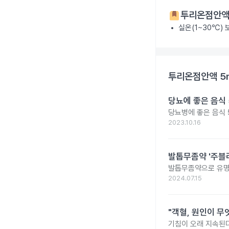
투리온점안액
실온(1~30℃)
투리온점안액 5
당뇨에 좋은 음식 
당뇨병에 좋은 음식 
2023.10.16
발톱무좀약 '주블리
발톱무좀약으로 유명
2024.07.15
"객혈, 원인이 무
기침이 오래 지속된다