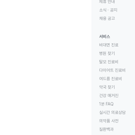
제휴 안내
소식 · 공지
채용 공고
서비스
비대면 진료
병원 찾기
탈모 진료비
다이어트 진료비
여드름 진료비
약국 찾기
건강 매거진
1분 FAQ
실시간 의료상담
의약품 사전
질환백과