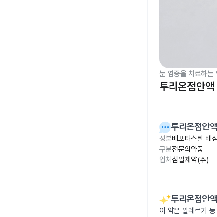
눈 염증을 치료하는 
투리온점안액 
투리온점안액
성분
베포타스틴 베실
구분
전문의약품
업체
삼일제약(주)
투리온점안액
이 약은 알레르기 등