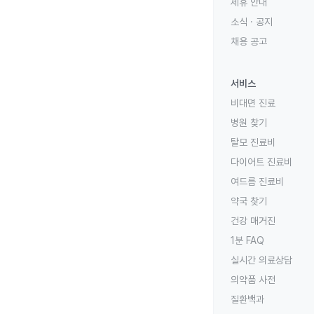
제휴 안내
소식 · 공지
채용 공고
서비스
비대면 진료
병원 찾기
탈모 진료비
다이어트 진료비
여드름 진료비
약국 찾기
건강 매거진
1분 FAQ
실시간 의료상담
의약품 사전
질환백과