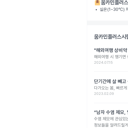
움카민플러스
실온(1~30℃)
움카민플러스시럽
"해외여행 상비약 
해외여행 시 챙기면 
2024.07.15
단기간에 살 빼고 
다가오는 봄, 빠르게
2023.02.09
“남자 수염 제모,
수염 제모에 관심있는
정보들을 알려드릴게