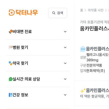
홈
의약품 사전
검색
기타 호흡기관에 작
움카민플러스시
비대면 진료
병원 찾기
움카민플러스
펠라고니움시도이
성분
389mg
약국 찾기
구분
전문의약품
업체
한화제약(주)
실시간 의료 상담
움카민플러스
건강 정보
이 약은 항균작용, 