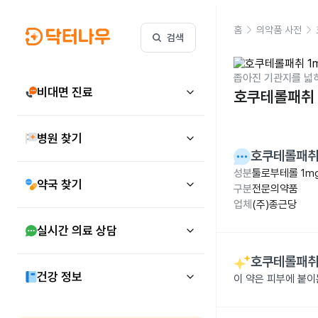
홈
의약품 사전
검색
좁아진 기관지를 넓
비대면 진료
호쿠테롤패취 
병원 찾기
호쿠테롤패취
성분
툴로부테롤 1m
약국 찾기
구분
전문의약품
업체
(주)종근당
실시간 의료 상담
호쿠테롤패취
건강 정보
이 약은 피부에 붙