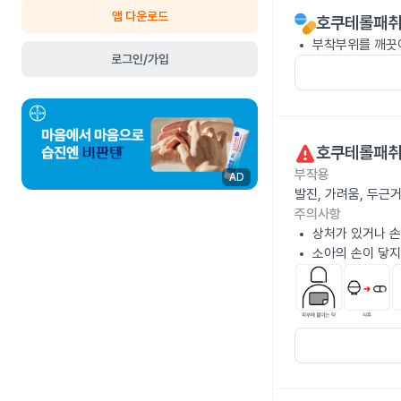
앱 다운로드
호쿠테롤패취
부착부위를 깨끗이
로그인/가입
호쿠테롤패취
부작용
AD
발진, 가려움, 두근
주의사항
상처가 있거나 손
소아의 손이 닿지