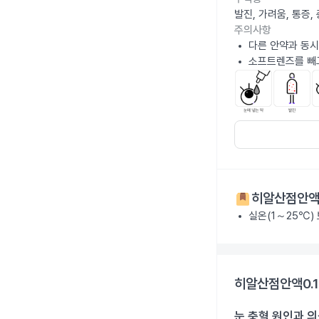
발진, 가려움, 통증
주의사항
다른 안약과 동시
소프트렌즈를 빼고
히알산점안액0
실온(1～25℃)
히알산점안액0.1
눈 충혈 원인과 의