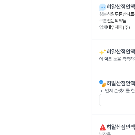
히알산점안액0
성분
히알루론산나트륨
구분
전문의약품
업체
대우제약(주)
히알산점안액0
이 약은 눈을 촉촉하
히알산점안액0
먼저 손씻기를 한
히알산점안액0
부작용