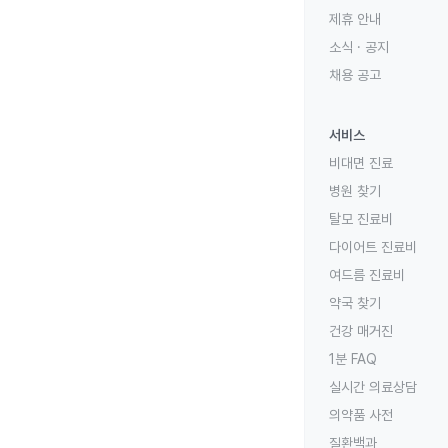
제휴 안내
소식 · 공지
채용 공고
서비스
비대면 진료
병원 찾기
탈모 진료비
다이어트 진료비
여드름 진료비
약국 찾기
건강 매거진
1분 FAQ
실시간 의료상담
의약품 사전
질환백과