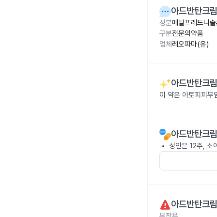
아드반탄크림 
성분
메틸프레드니솔론
구분
전문의약품
업체
레오파마(유)
아드반탄크림 
이 약은 아토피피부
아드반탄크림 
성인은 12주, 
아드반탄크림 
부작용