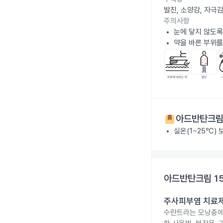
발진, 소양감, 자극
주의사항
눈에 닿지 않도록
약을 바른 부위를
아드반탄크림 
실온(1~25℃)
아드반탄크림 1
주사피부염 치료제 
수란트라는 모낭충에 