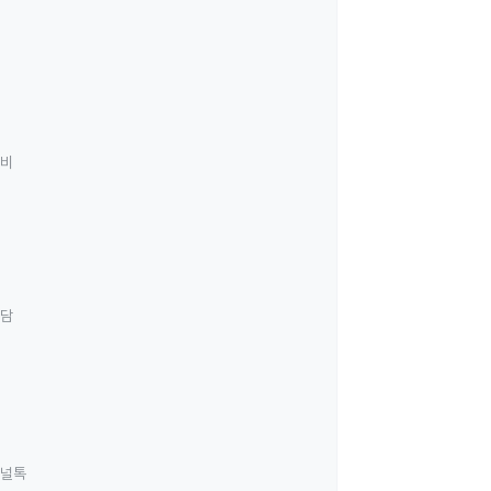
료비
상담
널톡