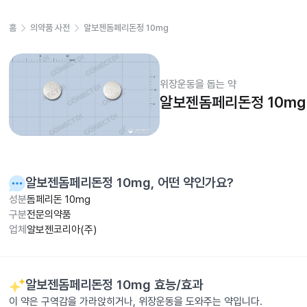
홈
의약품 사전
알보젠돔페리돈정 10mg
위장운동을 돕는 약
알보젠돔페리돈정 10mg
알보젠돔페리돈정 10mg
, 어떤 약인가요?
성분
돔페리돈 10mg
구분
전문의약품
업체
알보젠코리아(주)
알보젠돔페리돈정 10mg
효능/효과
이 약은 구역감을 가라앉히거나, 위장운동을 도와주는 약입니다.