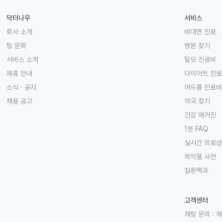
닥터나우
서비스
회사 소개
비대면 진료
팀 문화
병원 찾기
서비스 소개
탈모 진료비
제휴 안내
다이어트 진
소식 · 공지
여드름 진료비
채용 공고
약국 찾기
건강 매거진
1분 FAQ
실시간 의료
의약품 사전
질환백과
고객센터
채팅 문의 :
채