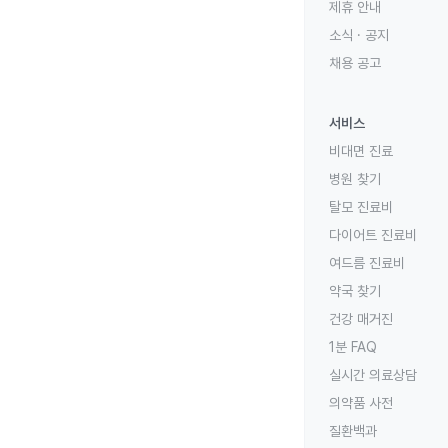
제휴 안내
소식 · 공지
채용 공고
서비스
비대면 진료
병원 찾기
탈모 진료비
다이어트 진료비
여드름 진료비
약국 찾기
건강 매거진
1분 FAQ
실시간 의료상담
의약품 사전
질환백과