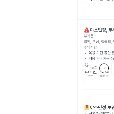
야스민정
, 
부작용
발진, 오심, 질출혈
주의사항
복용 기간 동안 
자몽이나 자몽주
야스민정
보관
실온(1~25℃)