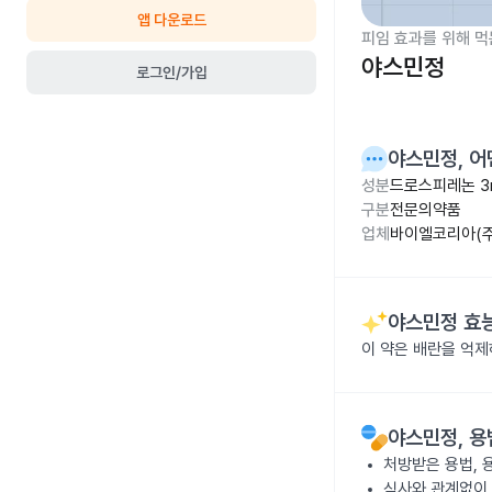
앱 다운로드
피임 효과를 위해 먹
야스민정
로그인/가입
야스민정
, 
성분
드로스피레논 3
구분
전문의약품
업체
바이엘코리아(주
야스민정
효능
이 약은 배란을 억제
야스민정
, 
처방받은 용법, 
식사와 관계없이 