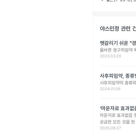
야스민정
관련 
헷갈리기 쉬운 "경
올바른 경구피임약 복
2023.03.20
사후피임약, 종류
사후피임약의 종류와
2024.01.09
‘마운자로 효과없음
마운자로 효과없음 
궁금한 모든 것을 한
2025.08.27