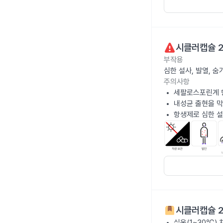
시클러캡슐 
부작용
심한 설사, 발열, 
주의사항
세팔로스포린계 
내성균 출현을 막
항생제로 심한 설
시클러캡슐 
실온(1~30℃)