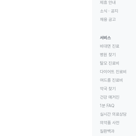
제휴 안내
소식 · 공지
채용 공고
서비스
비대면 진료
병원 찾기
탈모 진료비
다이어트 진료비
여드름 진료비
약국 찾기
건강 매거진
1분 FAQ
실시간 의료상담
의약품 사전
질환백과