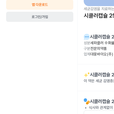
앱 다운로드
세균감염을 치료하는
시클러캡슐 2
로그인/가입
시클러캡슐 
성분
세파클러 수화물
구분
전문의약품
업체
대웅바이오(주)
시클러캡슐 
이 약은 세균 감염
시클러캡슐 
식사와 관계없이 