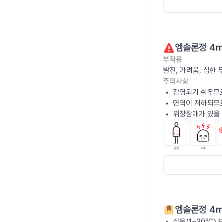
엠솔론정 4
부작용
발진, 가려움, 심한
주의사항
감염되기 쉬우므로
면역이 저하되므
위장장애가 있을 
엠솔론정 4
실온(1~30℃)