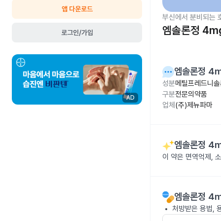
앱 다운로드
부신에서 분비되는 
엠솔론정 4m
로그인/가입
엠솔론정 4
성분
메틸프레드니솔
구분
전문의약품
AD
업체
(주)제뉴파마
엠솔론정 4
이 약은 면역억제,
엠솔론정 4
처방받은 용법, 