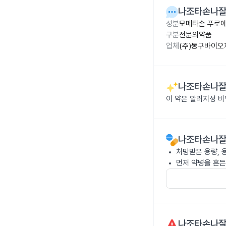
나조타손나잘
성분
모메타손 푸로에
구분
전문의약품
업체
(주)동구바이오
나조타손나잘
이 약은 알러지성 비
나조타손나잘
처방받은 용량, 
먼저 약병을 흔든
나조타손나잘