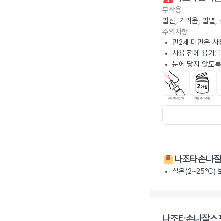
부작용
발진, 가려움, 발열
주의사항
만2세 미만은 사
사용 전에 용기를
눈에 닿지 않도록
나조타손나잘
실온(2~25℃) 
나조타손나잘스프