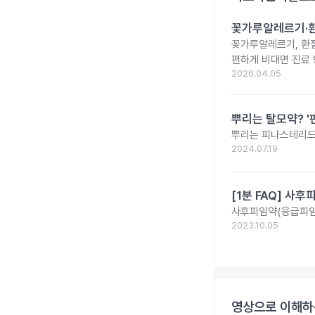
꽃가루알레르기·환
꽃가루알레르기, 환절
편하게 비대면 진료 
2026.04.05
뿌리는 탈모약? '핀
뿌리는 피나스테리드,
2024.07.19
[1분 FAQ] 사
사후피임약(응급피임
2023.10.05
영상으로 이해하