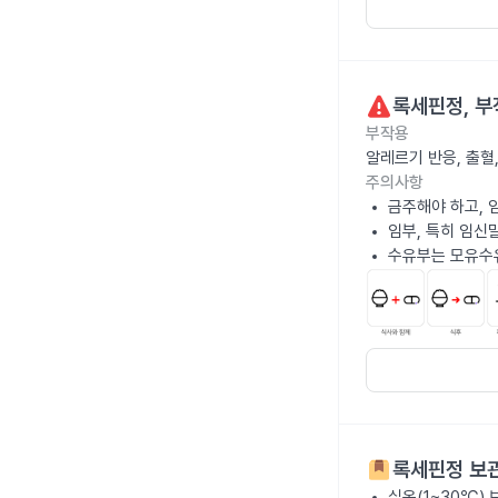
록세핀정
, 
부작용
알레르기 반응, 출혈
주의사항
금주해야 하고, 
임부, 특히 임신
수유부는 모유수
록세핀정
보관
실온(1~30℃)