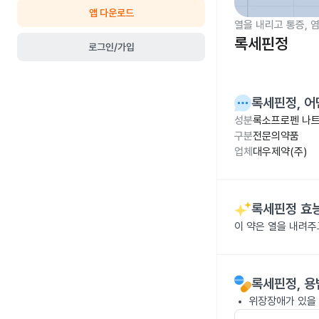
앱 다운로드
열을 내리고 통증, 
록세핀정
로그인/가입
록세핀정
, 
성분
록소프로펜 나트륨
구분
전문의약품
업체
대우제약(주)
록세핀정
효능
이 약은 열을 내려
록세핀정
, 
위장장애가 있을 