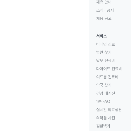
제휴 안내
소식 · 공지
채용 공고
서비스
비대면 진료
병원 찾기
탈모 진료비
다이어트 진료비
여드름 진료비
약국 찾기
건강 매거진
1분 FAQ
실시간 의료상담
의약품 사전
질환백과