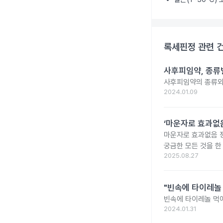
록세핀정
관련 
사후피임약, 종류
사후피임약의 종류와
2024.01.09
‘마운자로 효과없음
마운자로 효과없음 
궁금한 모든 것을 한
2025.08.27
"빈속에 타이레놀
빈속에 타이레놀 먹
2024.01.31