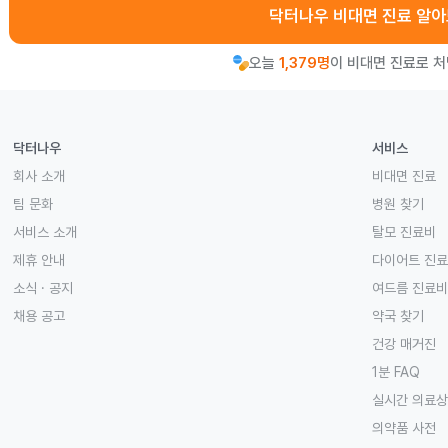
닥터나우 비대면 진료 알
오늘
1,379명
이 비대면 진료로 
닥터나우
서비스
회사 소개
비대면 진료
팀 문화
병원 찾기
서비스 소개
탈모 진료비
제휴 안내
다이어트 진
소식 · 공지
여드름 진료비
채용 공고
약국 찾기
건강 매거진
1분 FAQ
실시간 의료
의약품 사전