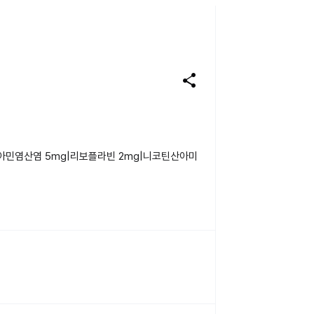
share
티아민염산염 5mg|리보플라빈 2mg|니코틴산아미