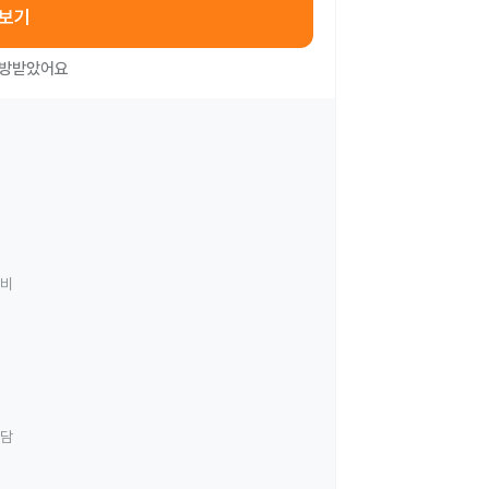
아보기
처방받았어요
료비
상담