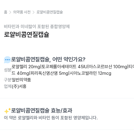
홈
의약품 사전
로얄비콤연질캡슐
비타민과 미네랄이 포함된 종합영양제
로얄비콤연질캡슐
로얄비콤연질캡슐
, 어떤 약인가요?
로얄젤리 20mg|토코페롤아세테이트 45IU|아스코르브산 100mg|
성분
드 40mg|피리독신염산염 5mg|시아노코발라민 12mcg
구분
일반의약품
업체
(주)서흥
로얄비콤연질캡슐
효능/효과
이 약은 로얄젤리와 비타민 등이 포함된 영양제입니다.