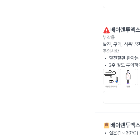
베아렌투엑스
부작용
발진, 구역, 식욕부
주의사항
혈전질환 환자는 
2주 정도 투여하
베아렌투엑스
실온(1～30℃)