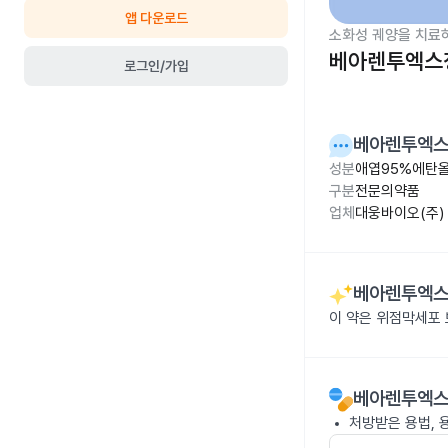
앱 다운로드
소화성 궤양을 치료
베아렌투엑스정
로그인/가입
베아렌투엑스
성분
애엽95%에탄올
구분
전문의약품
업체
대웅바이오(주)
베아렌투엑스
이 약은 위점막세포 
베아렌투엑스
처방받은 용법, 