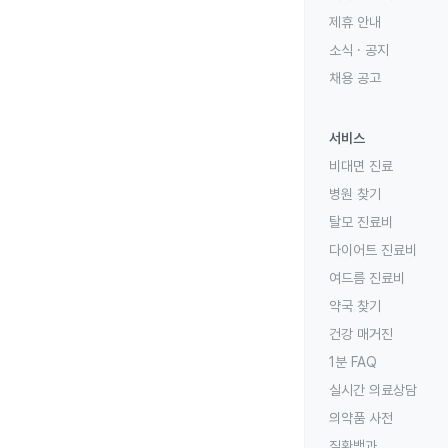
제휴 안내
소식 · 공지
채용 공고
서비스
비대면 진료
병원 찾기
탈모 진료비
다이어트 진료비
여드름 진료비
약국 찾기
건강 매거진
1분 FAQ
실시간 의료상담
의약품 사전
질환백과