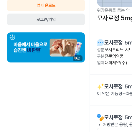
앱 다운로드
위장운동을 돕는 약
모사로정 5m
로그인/가입
모사로정 5
성분
모사프리드 시트
구분
전문의약품
AD
업체
대화제약(주)
모사로정 5
이 약은 기능성소화
모사로정 5
처방받은 용량, 