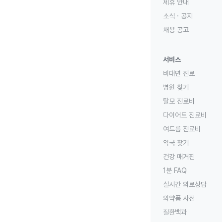
제휴 안내
소식 · 공지
채용 공고
서비스
비대면 진료
병원 찾기
탈모 진료비
다이어트 진료비
여드름 진료비
약국 찾기
건강 매거진
1분 FAQ
실시간 의료상담
의약품 사전
질환백과