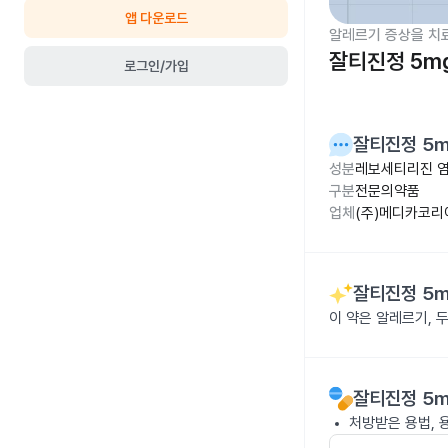
앱 다운로드
알레르기 증상을 치
잘티진정 5m
로그인/가입
잘티진정 5
성분
레보세티리진 염
구분
전문의약품
업체
(주)메디카코리
잘티진정 5
이 약은 알레르기, 
잘티진정 5
처방받은 용법, 