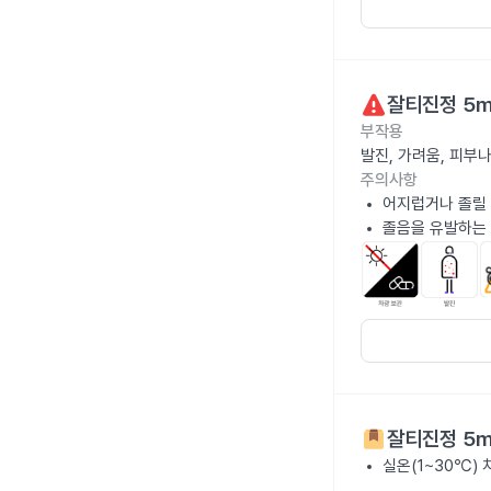
잘티진정 5
부작용
발진, 가려움, 피부
주의사항
어지럽거나 졸릴 
졸음을 유발하는 
잘티진정 5
실온(1~30℃)