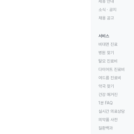
제휴 안내
소식 · 공지
채용 공고
서비스
비대면 진료
병원 찾기
탈모 진료비
다이어트 진료비
여드름 진료비
약국 찾기
건강 매거진
1분 FAQ
실시간 의료상담
의약품 사전
질환백과