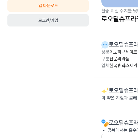
앱 다운로드
혈중 지질 수치를 낮
로오딜슈프라정
로그인/가입
로오딜슈프라
성분
페노피브레이트 
구분
전문의약품
업체
한국휴텍스제약(
로오딜슈프라
이 약은 지질과 콜
로오딜슈프라
공복에서는 흡수