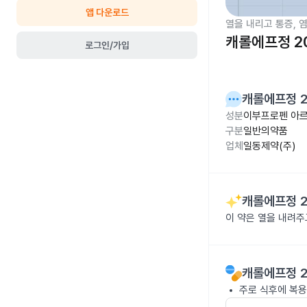
앱 다운로드
열을 내리고 통증, 
캐롤에프정 2
로그인/가입
캐롤에프정 
성분
이부프로펜 아르
구분
일반의약품
업체
일동제약(주)
캐롤에프정 
이 약은 열을 내려
캐롤에프정 
주로 식후에 복용하