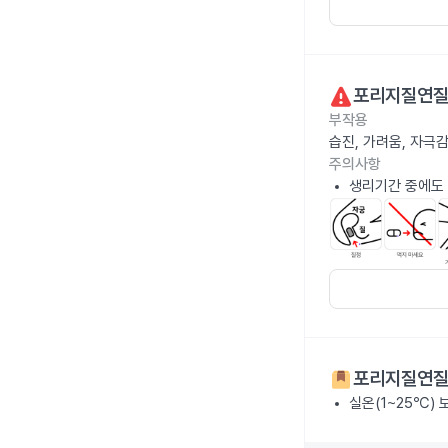
포리지질연
부작용
습진, 가려움, 자극
주의사항
생리기간 중에도
포리지질연
실온(1~25℃)