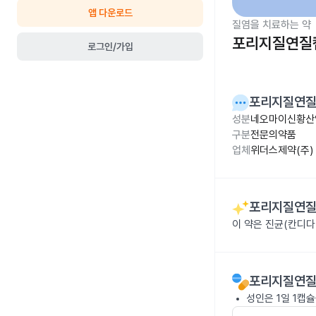
앱 다운로드
질염을 치료하는 약
포리지질연질
로그인/가입
포리지질연
성분
네오마이신황산염 
구분
전문의약품
업체
위더스제약(주)
포리지질연
이 약은 진균(칸디다
포리지질연
성인은 1일 1캡