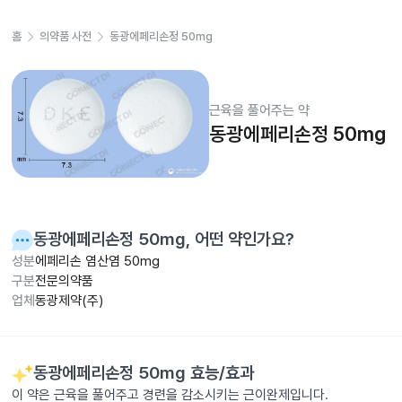
홈
의약품 사전
동광에페리손정 50mg
근육을 풀어주는 약
동광에페리손정 50mg
동광에페리손정 50mg
, 어떤 약인가요?
성분
에페리손 염산염 50mg
구분
전문의약품
업체
동광제약(주)
동광에페리손정 50mg
효능/효과
이 약은 근육을 풀어주고 경련을 감소시키는 근이완제입니다.