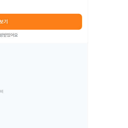
아보기
처방받았어요
료비