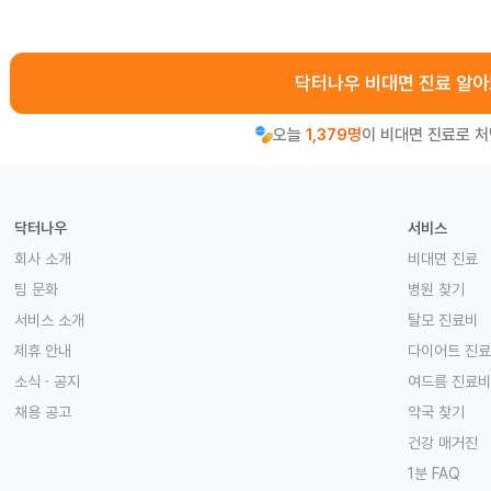
닥터나우 비대면 진료 알
오늘
1,379명
이 비대면 진료로 
닥터나우
서비스
회사 소개
비대면 진료
팀 문화
병원 찾기
서비스 소개
탈모 진료비
제휴 안내
다이어트 진
소식 · 공지
여드름 진료비
채용 공고
약국 찾기
건강 매거진
1분 FAQ