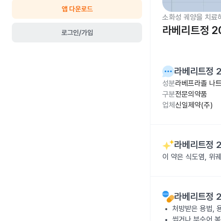
앱 다운로드
소화성 궤양을 치료
라베리트정 2
로그인/가입
라베리트정 
성분
라베프라졸 나트
구분
전문의약품
업체
신일제약(주)
라베리트정 
이 약은 식도염, 위
라베리트정 
처방받은 용법, 
씹거나 부수어 복