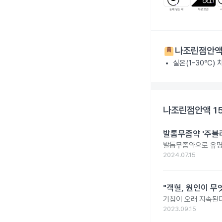
나조린점안액 
실온(1-30℃) 
나조린점안액 1
발톱무좀약 '주블리
발톱무좀약으로 유명
2024.07.15
"객혈, 원인이 무
기침이 오래 지속된다
2023.09.15