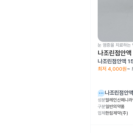
눈 염증을 치료하는 
나조린점안액 
나조린점안액 1
최저
4,000원
~
나조린점안액 
성분
말레인산페니라민
구분
일반의약품
업체
한림제약(주)