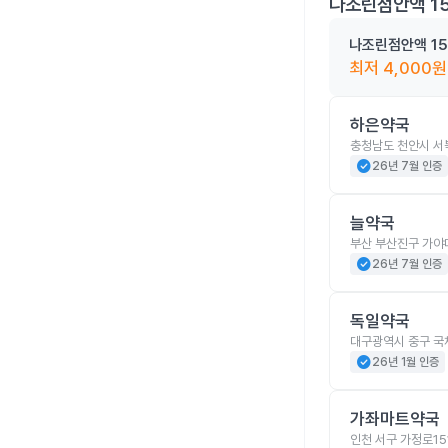
나조린점안액 1
나조린점안액 15
최저
4,000
원
하은약국
충청남도 천안시 서북
check_circle
26년 7월 인증
늘약국
부산 부산진구 가야
check_circle
26년 7월 인증
독일약국
대구광역시 중구 국
check_circle
26년 1월 인증
가좌마트약국
인천 서구 가정로15