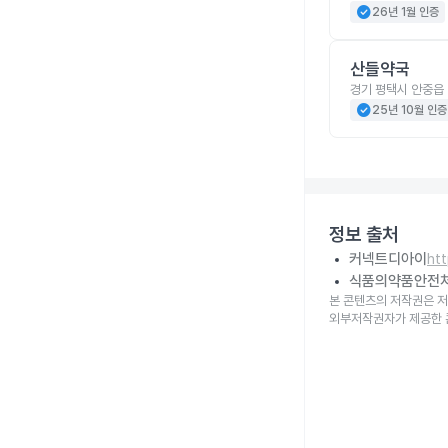
check_circle
26년 1월 인증
산들약국
경기 평택시 안중읍 
check_circle
25년 10월 인증
정보 출처
커넥트디아이
ht
식품의약품안전
본 콘텐츠의 저작권은 저
외부저작권자가 제공한 