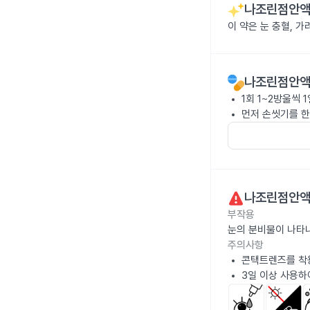
나조린점안액 
이 약은 눈 충혈, 
나조린점안액 
1회 1~2방울씩 
먼저 손씻기를 한
나조린점안액 
부작용
눈의 분비물이 나타
주의사항
콘택트렌즈를 착
3일 이상 사용하