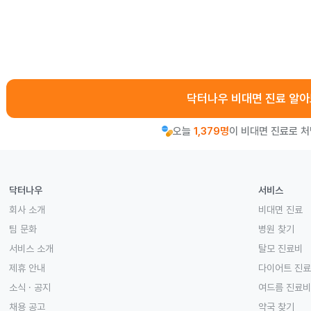
닥터나우 비대면 진료 알
오늘
1,379명
이 비대면 진료로 
닥터나우
서비스
회사 소개
비대면 진료
팀 문화
병원 찾기
서비스 소개
탈모 진료비
제휴 안내
다이어트 진
소식 · 공지
여드름 진료비
채용 공고
약국 찾기