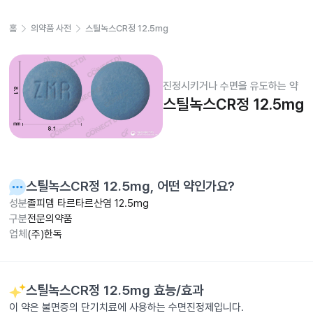
홈
의약품 사전
스틸녹스CR정 12.5mg
진정시키거나 수면을 유도하는 약
스틸녹스CR정 12.5mg
스틸녹스CR정 12.5mg
, 어떤 약인가요?
성분
졸피뎀 타르타르산염 12.5mg
구분
전문의약품
업체
(주)한독
스틸녹스CR정 12.5mg
효능/효과
이 약은 불면증의 단기치료에 사용하는 수면진정제입니다.