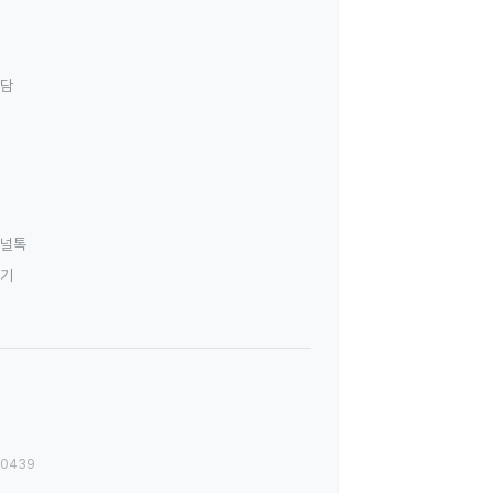
상담
널톡
하기
00439