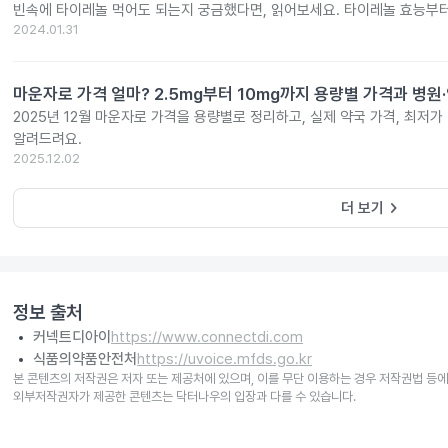
빈속에 타이레놀 먹어도 되는지 궁금했다면, 읽어보세요. 타이레놀 효능부
2024.01.31
마운자로 가격 얼마? 2.5mg부터 10mg까지 용량별 가격과 병원
2025년 12월 마운자로 가격을 용량별로 정리하고, 실제 약국 가격, 최저가
알려드려요.
2025.12.02
keyboard_arrow_right
더 보기
정보 출처
커넥트디아이
https://www.connectdi.com
식품의약품안전처
https://uvoice.mfds.go.kr
본 콘텐츠의 저작권은 저자 또는 제공처에 있으며, 이를 무단 이용하는 경우 저작권법 등에
외부저작권자가 제공한 콘텐츠는 닥터나우의 입장과 다를 수 있습니다.