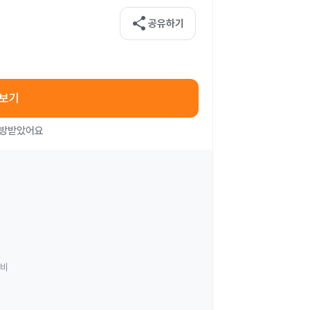
share
공유하기
아보기
처방받았어요
료비