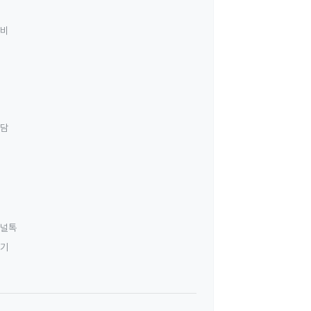
료비
상담
널톡
하기