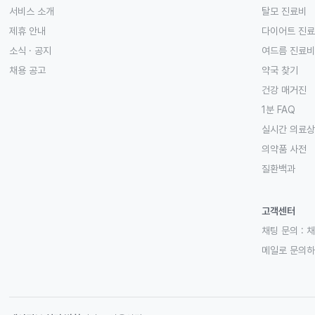
서비스 소개
탈모 진료비
제휴 안내
다이어트 진
소식 · 공지
여드름 진료비
채용 공고
약국 찾기
건강 매거진
1분 FAQ
실시간 의료
의약품 사전
질환백과
고객센터
채팅 문의 :
채
메일로 문의