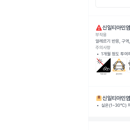
신일티아민염
부작용
알레르기 반응, 구역
주의사항
1개월 정도 투여
신일티아민염
실온(1~30℃)