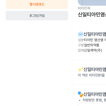
앱 다운로드
비타민제
신일티아민염산
로그인/가입
신일티아민염
성분
티아민 염산염 1
구분
일반의약품
업체
신일제약(주)
신일티아민염
이 약은 비타민B1을
신일티아민염
처방받은 용법, 