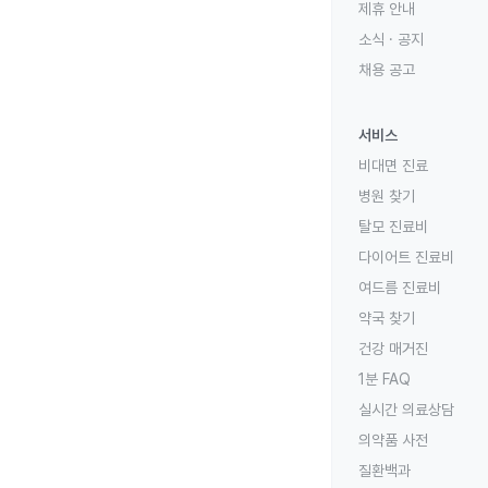
제휴 안내
소식 · 공지
채용 공고
서비스
비대면 진료
병원 찾기
탈모 진료비
다이어트 진료비
여드름 진료비
약국 찾기
건강 매거진
1분 FAQ
실시간 의료상담
의약품 사전
질환백과