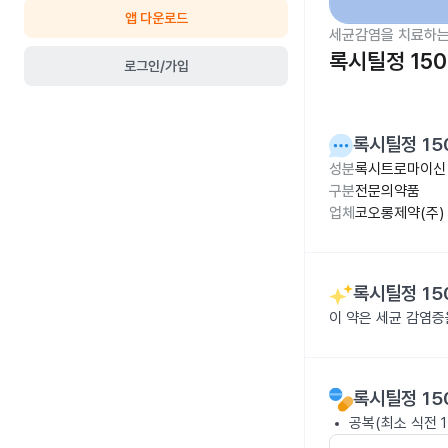
앱 다운로드
세균감염을 치료하는
록시틸정 15
로그인/가입
록시틸정 15
성분
록시트로마이신 
구분
전문의약품
업체
코오롱제약(주)
록시틸정 15
이 약은 세균 감염
록시틸정 15
공복(최소 식전 