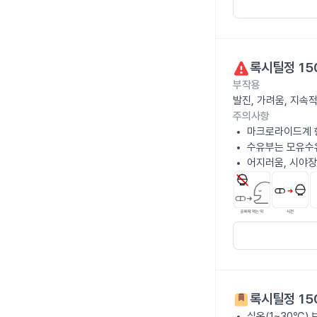
록시틸정 15
부작용
발진, 가려움, 지속
주의사항
마크로라이드계 
수유부는 모유수
어지러움, 시야장
록시틸정 15
실온(1~30℃)