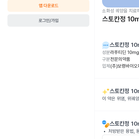
앱 다운로드
소화성 궤양을 치료
스토칸정 10
로그인/가입
스토칸정 10
성분
라푸티딘 10mg
구분
전문의약품
업체
(주)보령바이오
스토칸정 10
이 약은 위염, 위궤
스토칸정 10
처방받은 용법, 