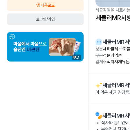
앱 다운로드
세균감염을 치료하는
세클러MR서방
로그인/가입
세클러MR서
성분
세파클러 수화물
구분
전문의약품
AD
업체
주식회사제뉴원
세클러MR서
이 약은 세균 감염
세클러MR서
식사와 관계없이 
부수거나 갈거나 