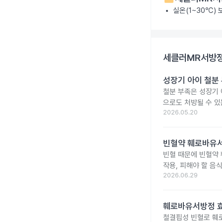
실온(1~30℃)
세클러MR서방정
성장기 아이 철분
철분 부족은 성장기 
으로도 처방될 수 있
2026.05.20
빈혈약 훼로바유서
빈혈 때문에 빈혈약
작용, 피해야 할 음
2026.06.29
훼로바유서방정 효
철결핍성 빈혈로 훼