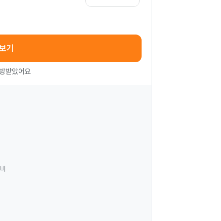
아보기
처방받았어요
료비