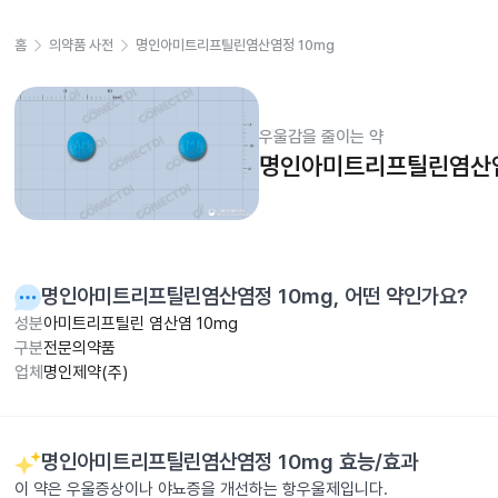
홈
의약품 사전
명인아미트리프틸린염산염정 10mg
우울감을 줄이는 약
명인아미트리프틸린염산염
명인아미트리프틸린염산염정 10mg
, 어떤 약인가요?
성분
아미트리프틸린 염산염 10mg
구분
전문의약품
업체
명인제약(주)
명인아미트리프틸린염산염정 10mg
효능/효과
이 약은 우울증상이나 야뇨증을 개선하는 항우울제입니다.