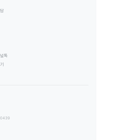
상담
널톡
하기
00439