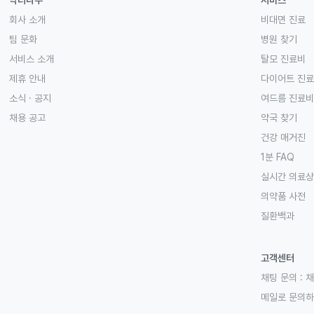
닥터나우
서비스
회사 소개
비대면 진료
팀 문화
병원 찾기
서비스 소개
탈모 진료비
제휴 안내
다이어트 진
소식 · 공지
여드름 진료비
채용 공고
약국 찾기
건강 매거진
1분 FAQ
실시간 의료
의약품 사전
질환백과
고객센터
채팅 문의 :
채
메일로 문의