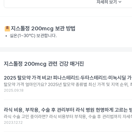
keyboard_arrow_down
자세히 보기
지스톨정 200mcg
보관 방법
실온(1~30℃) 보관합니다.
지스톨정 200mcg
관련 건강 매거진
2025 탈모약 가격 비교! 피나스테리드·두타스테리드·미녹시딜 가
탈모약 가격 얼마인가요? 2025년 탈모약 종류별 최신 가격 및 지역 순위,
2025.09.18
라식 비용, 부작용, 수술 후 관리부터 라식 병원 현명하게 고르는 
라식 수술 고민 중이라면? 라식 비용부터 부작용, 수술 후 관리법까지 자세
2023.12.12