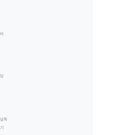
료비
상담
널톡
하기