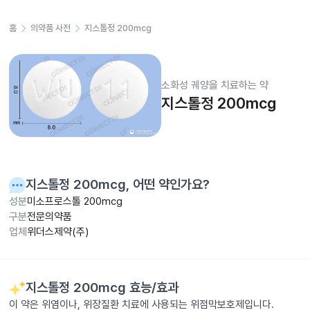
홈
의약품 사전
지스톨정 200mcg
소화성 궤양을 치료하는 약
지스톨정 200mcg
지스톨정 200mcg
, 어떤 약인가요?
성분
미소프로스톨 200mcg
구분
전문의약품
업체
위더스제약(주)
지스톨정 200mcg
효능/효과
이 약은 위염이나, 위장질환 치료에 사용되는 위점막보호제입니다.