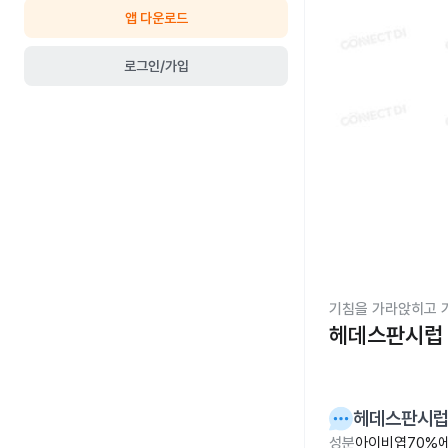
앱 다운로드
로그인/가입
기침을 가라앉히고 
헤데스판시럽 
헤데스판시럽 
성분
아이비엽70%에