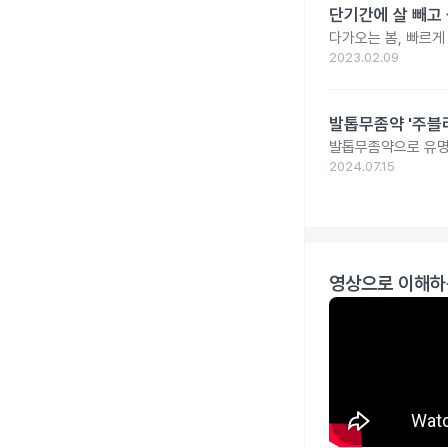
단기간에 살 빼고 
다가오는 봄, 빠르게
2023.02.09
발톱무좀약 '주블리
발톱무좀약으로 유명
2024.07.15
영상으로 이해하