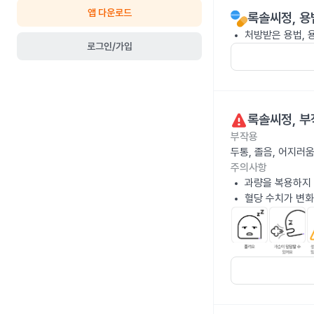
앱 다운로드
록솔씨정
, 
처방받은 용법, 
로그인/가입
록솔씨정
, 
부작용
두통, 졸음, 어지러
주의사항
과량을 복용하지
혈당 수치가 변화