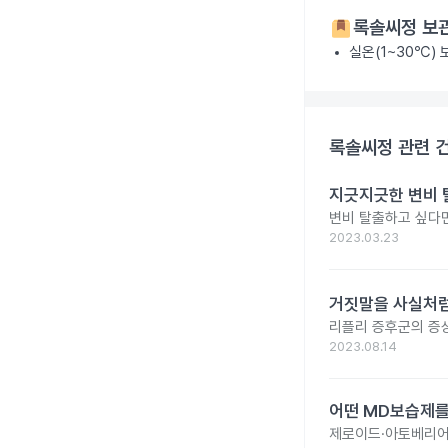
록솔씨정
보관
실온(1~30℃)
록솔씨정
관련 
지긋지긋한 변비 
변비 탈출하고 싶다면
2023.03.23
거짓말을 사실처럼 
리플리 증후군의 증상
2023.08.14
어떤 MD보습제를
제로이드·아토베리어·