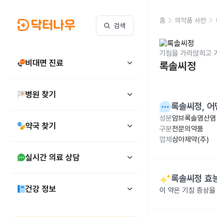
홈
의약품 사전
검색
기침을 가라앉히고 
비대면 진료
록솔씨정
병원 찾기
록솔씨정
, 
성분
암브록솔염산염 
약국 찾기
구분
전문의약품
업체
삼아제약(주)
실시간 의료 상담
록솔씨정
효능
건강 정보
이 약은 기침 증상