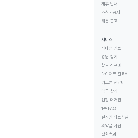
제휴 안내
소식 · 공지
채용 공고
서비스
비대면 진료
병원 찾기
탈모 진료비
다이어트 진료비
여드름 진료비
약국 찾기
건강 매거진
1분 FAQ
실시간 의료상담
의약품 사전
질환백과