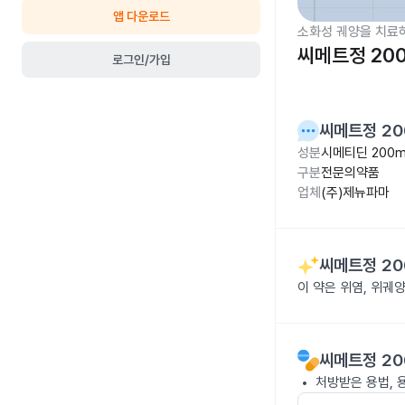
앱 다운로드
소화성 궤양을 치료
씨메트정 20
로그인/가입
씨메트정 20
성분
시메티딘 200
구분
전문의약품
업체
(주)제뉴파마
씨메트정 20
이 약은 위염, 위궤
씨메트정 20
처방받은 용법, 