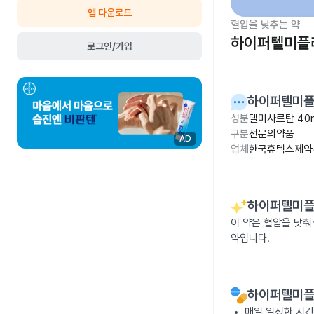
앱 다운로드
혈압을 낮추는 약
하이퍼텔미플러
로그인/가입
하이퍼텔미플러
성분
텔미사르탄 40
구분
전문의약품
AD
업체
한국휴텍스제약(
하이퍼텔미플러
이 약은 혈압을 낮
약입니다.
하이퍼텔미플러
매일 일정한 시간