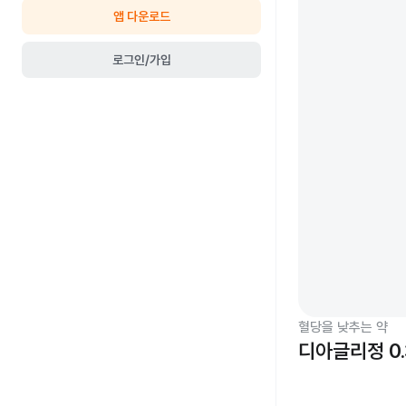
앱 다운로드
로그인/가입
혈당을 낮추는 약
디아글리정 0.