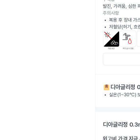
발진, 가려움, 심한
주의사항
복용 후 장내 가
저혈당(허기, 흐
디아글리정 0
실온(1~30℃)
디아글리정 0.3
위고비 가격 지금 