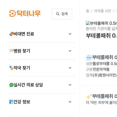
홈
의약품 사전
검색
좁아진 기관지를 넓
비대면 진료
부테롤패취 0.
병원 찾기
부테롤패취 0
성분
툴로부테롤 0.5
약국 찾기
구분
전문의약품
업체
(주)팜젠사이언
실시간 의료 상담
부테롤패취 0
건강 정보
이 약은 피부에 붙