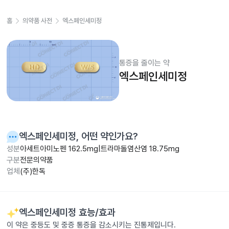
홈
의약품 사전
엑스페인세미정
통증을 줄이는 약
엑스페인세미정
엑스페인세미정
, 어떤 약인가요?
성분
아세트아미노펜 162.5mg|트라마돌염산염 18.75mg
구분
전문의약품
업체
(주)한독
엑스페인세미정
효능/효과
이 약은 중등도 및 중증 통증을 감소시키는 진통제입니다.