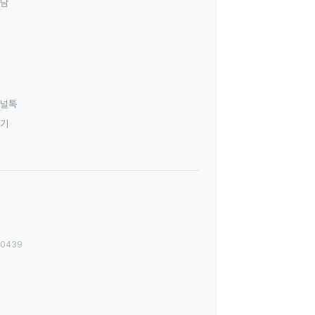
상담
널톡
하기
00439