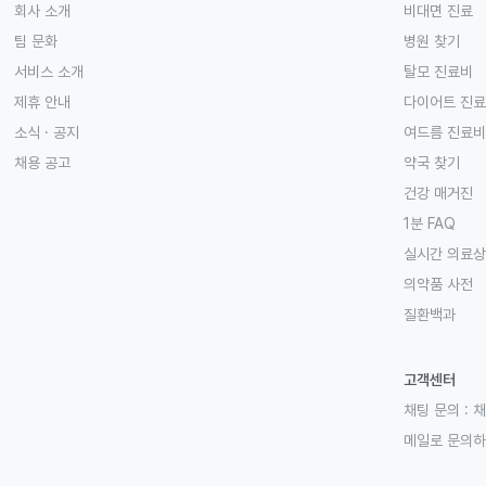
회사 소개
비대면 진료
팀 문화
병원 찾기
서비스 소개
탈모 진료비
제휴 안내
다이어트 진
소식 · 공지
여드름 진료비
채용 공고
약국 찾기
건강 매거진
1분 FAQ
실시간 의료
의약품 사전
질환백과
고객센터
채팅 문의 :
채
메일로 문의