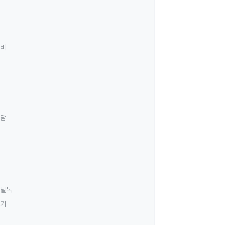
료비
상담
널톡
하기