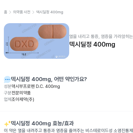
홈
의약품 사전
덱시딜정 400mg
열을 내리고 통증, 염증을 가라앉히는
덱시딜정 400mg
덱시딜정 400mg
, 어떤 약인가요?
성분
덱시부프로펜 D.C. 400mg
구분
전문의약품
업체
조아제약(주)
덱시딜정 400mg
효능/효과
이 약은 열을 내려주고 통증과 염증을 줄여주는 비스테로이드성 소염진통제