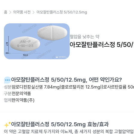
홈
의약품 사전
아모잘탄플러스정 5/50/12.5mg
혈압을 낮추는 약
아모잘탄플러스정 5/50/1
아모잘탄플러스정 5/50/12.5mg
, 어떤 약인가요?
성분
암로디핀캄실산염 7.84mg|클로르탈리돈 12.5mg||로사르탄칼륨 50
구분
전문의약품
업체
한미약품(주)
아모잘탄플러스정 5/50/12.5mg
효능/효과
이 약은 고혈압 치료제 두가지와 이뇨제, 총 세가지 성분의 복합 고혈압약입