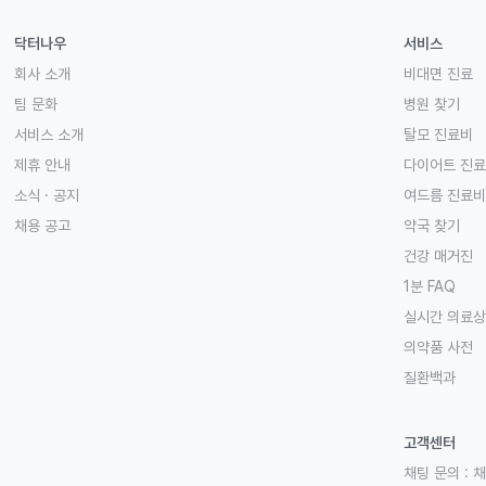
닥터나우
서비스
회사 소개
비대면 진료
팀 문화
병원 찾기
서비스 소개
탈모 진료비
제휴 안내
다이어트 진
소식 · 공지
여드름 진료비
채용 공고
약국 찾기
건강 매거진
1분 FAQ
실시간 의료
의약품 사전
질환백과
고객센터
채팅 문의 :
채