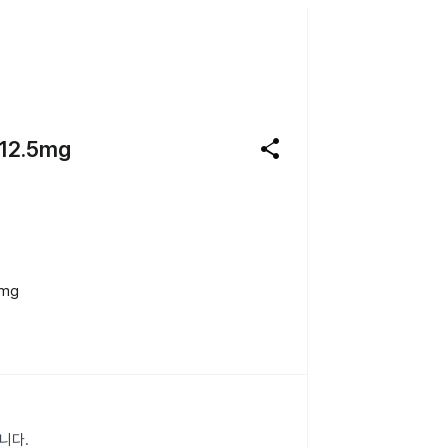
share
2.5mg
mg
니다.