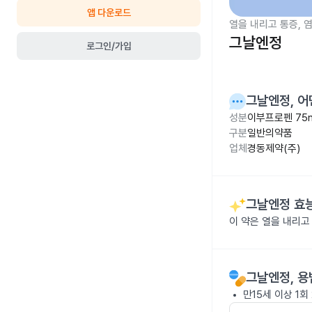
앱 다운로드
열을 내리고 통증, 
그날엔정
로그인/가입
그날엔정
, 
성분
이부프로펜 75
구분
일반의약품
업체
경동제약(주)
그날엔정
효능
이 약은 열을 내리고
그날엔정
, 
만15세 이상 1회