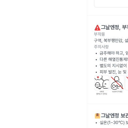
그날엔정
, 
부작용
구역, 복부팽만감, 
주의사항
금주해야 하고, 
다른 해열진통제
별도의 지시없이 
피부 발진, 눈 
그날엔정
보관
실온(1~30℃)