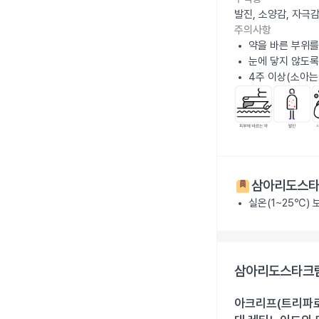
발진, 소양감, 자극
주의사항
약을 바른 부위를
눈에 닿지 않도록
4주 이상(소아는
삼아리도스타
실온(1~25℃)
삼아리도스타크림
아크리프(트리파로텐